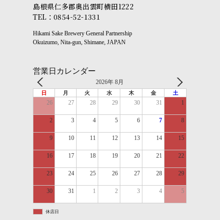
島根県仁多郡奥出雲町横田1222
TEL：0854-52-1331
Hikami Sake Brewery General Partnership
Okuizumo, Nita-gun, Shimane, JAPAN
営業日カレンダー
2026年 8月
日
月
火
水
木
金
土
26
27
28
29
30
31
1
2
3
4
5
6
7
8
9
10
11
12
13
14
15
16
17
18
19
20
21
22
23
24
25
26
27
28
29
30
31
1
2
3
4
5
休店日