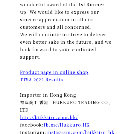
wonderful award of the 1st Runner-
up. We would like to express our
sincere appreciation to all our
customers and all concerned.
We will continue to strive to deliver
even better sake in the future, and we
look forward to your continued
support.
Product page in online shop
TTSA 2022 Results
Importer in Hong Kong
福庫商工 香港 HUKKURO TRADING CO.,
LTD
http://hukkuro.com.hk/
facebook:
fb.me/Hukkuro.HK
Instagram:
instagram.com/hukkuro_hk