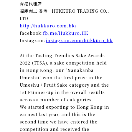
香港代理店
福庫商工 香港 HUKKURO TRADING CO.,
LTD
http://hukkuro.com.hk/
facebook:
fb.me/Hukkuro.HK
Instagram:
instagram.com/hukkuro_hk
At the Tasting Trendies Sake Awards
2022 (TTSA), a sake competition held
in Hong Kong, our “Nanakanba
Umeshu” won the first prize in the
Umeshu / Fruit Sake category and the
1st Runner-up in the overall results
across a number of categories.
We started exporting to Hong Kong in
earnest last year, and this is the
second time we have entered the
competition and received the