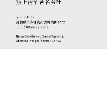
簸上清酒合名会社
〒699-1832
島根県仁多郡奥出雲町横田1222
TEL：0854-52-1331
Hikami Sake Brewery General Partnership
Okuizumo, Nita-gun, Shimane, JAPAN
営業日カレンダー
2026年 8月
日
月
火
水
木
金
土
26
27
28
29
30
31
1
2
3
4
5
6
7
8
9
10
11
12
13
14
15
16
17
18
19
20
21
22
23
24
25
26
27
28
29